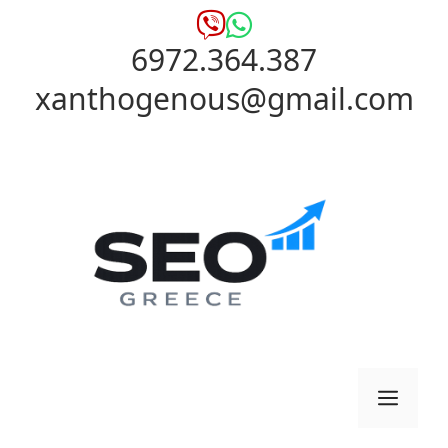
Μετάβαση
σε
6972.364.387
περιεχόμενο
xanthogenous@gmail.com
Μενο