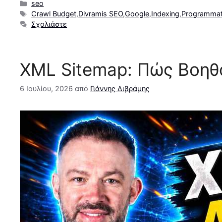
Κατηγορίες
seo
Ετικέτες
Crawl Budget
,
Divramis SEO
,
Google
,
Indexing
,
Programmat
Σχολιάστε
XML Sitemap: Πώς Βοηθάε
6 Ιουλίου, 2026
από
Γιάννης Διβράμης