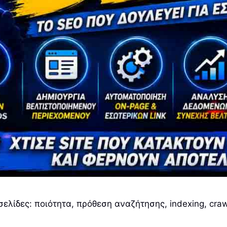
ελίδες: ποιότητα, πρόθεση αναζήτησης, indexing, craw