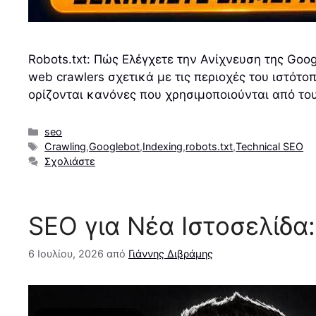
Robots.txt: Πώς Ελέγχετε την Ανίχνευση της Goo
web crawlers σχετικά με τις περιοχές του ιστότ
ορίζονται κανόνες που χρησιμοποιούνται από το
Κατηγορίες
seo
Ετικέτες
Crawling
,
Googlebot
,
Indexing
,
robots.txt
,
Technical SEO
Σχολιάστε
SEO για Νέα Ιστοσελίδα
6 Ιουλίου, 2026
από
Γιάννης Διβράμης