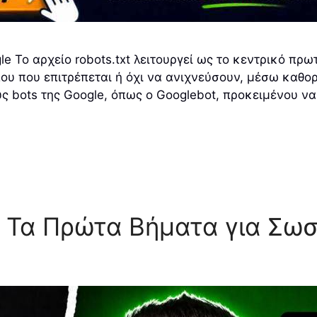
gle Το αρχείο robots.txt λειτουργεί ως το κεντρικό π
οπου που επιτρέπεται ή όχι να ανιχνεύσουν, μέσω καθ
υς bots της Google, όπως ο Googlebot, προκειμένου ν
: Τα Πρώτα Βήματα για Σω