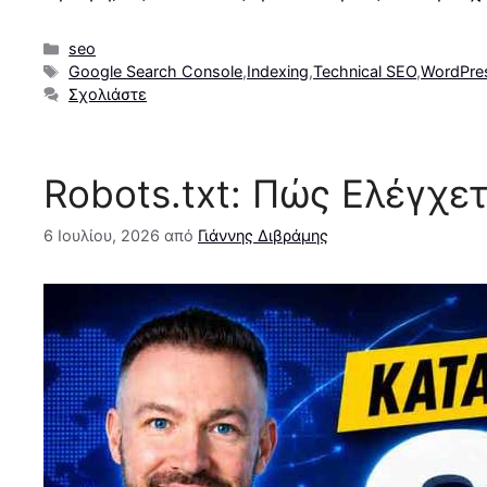
Κατηγορίες
seo
Ετικέτες
Google Search Console
,
Indexing
,
Technical SEO
,
WordPre
Σχολιάστε
Robots.txt: Πώς Ελέγχε
6 Ιουλίου, 2026
από
Γιάννης Διβράμης