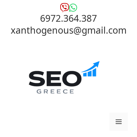
Μετάβαση
σε
6972.364.387
περιεχόμενο
xanthogenous@gmail.com
Μενο