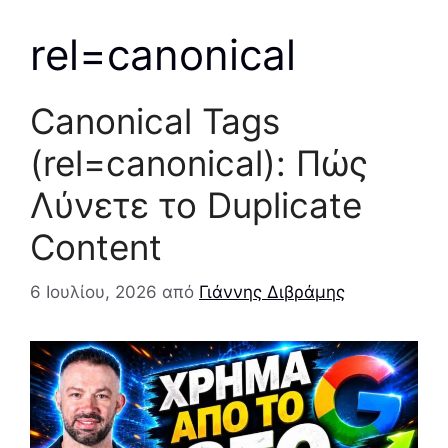
rel=canonical
Canonical Tags
(rel=canonical): Πώς
Λύνετε το Duplicate
Content
6 Ιουλίου, 2026
από
Γιάννης Διβράμης