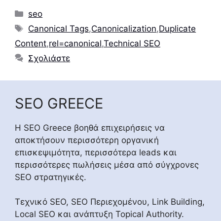
Κατηγορίες
seo
Ετικέτες
Canonical Tags
,
Canonicalization
,
Duplicate
Content
,
rel=canonical
,
Technical SEO
Σχολιάστε
SEO GREECE
Η SEO Greece βοηθά επιχειρήσεις να
αποκτήσουν περισσότερη οργανική
επισκεψιμότητα, περισσότερα leads και
περισσότερες πωλήσεις μέσα από σύγχρονες
SEO στρατηγικές.
Τεχνικό SEO, SEO Περιεχομένου, Link Building,
Local SEO και ανάπτυξη Topical Authority.