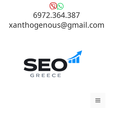
Μετάβαση
σε
6972.364.387
περιεχόμενο
xanthogenous@gmail.com
Μενο