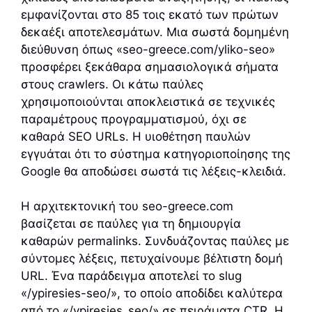
εμφανίζονται στο 85 τοις εκατό των πρώτων
δεκαέξι αποτελεσμάτων. Μια σωστά δομημένη
διεύθυνση όπως «seo-greece.com/yliko-seo»
προσφέρει ξεκάθαρα σημασιολογικά σήματα
στους crawlers. Οι κάτω παύλες
χρησιμοποιούνται αποκλειστικά σε τεχνικές
παραμέτρους προγραμματισμού, όχι σε
καθαρά SEO URLs. Η υιοθέτηση παυλών
εγγυάται ότι το σύστημα κατηγοριοποίησης της
Google θα αποδώσει σωστά τις λέξεις-κλειδιά.
Η αρχιτεκτονική του seo-greece.com
βασίζεται σε παύλες για τη δημιουργία
καθαρών permalinks. Συνδυάζοντας παύλες με
σύντομες λέξεις, πετυχαίνουμε βέλτιστη δομή
URL. Ένα παράδειγμα αποτελεί το slug
«/ypiresies-seo/», το οποίο αποδίδει καλύτερα
από το «/ypiresies_seo/» σε πειράματα CTR. Η