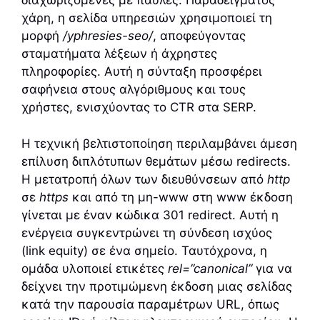
διαχωριζόμενες με παύλες. Παραδείγματος
χάρη, η σελίδα υπηρεσιών χρησιμοποιεί τη
μορφή
/yphresies-seo/
, αποφεύγοντας
σταματήματα λέξεων ή άχρηστες
πληροφορίες. Αυτή η σύνταξη προσφέρει
σαφήνεια στους αλγόριθμους και τους
χρήστες, ενισχύοντας το CTR στα SERP.
Η τεχνική βελτιστοποίηση περιλαμβάνει άμεση
επίλυση διπλότυπων θεμάτων μέσω redirects.
Η μετατροπή όλων των διευθύνσεων από
http
σε
https
και από τη μη-www στη www έκδοση
γίνεται με έναν κώδικα 301 redirect. Αυτή η
ενέργεια συγκεντρώνει τη σύνδεση ισχύος
(link equity) σε ένα σημείο. Ταυτόχρονα, η
ομάδα υλοποιεί ετικέτες
rel=”canonical”
για να
δείχνει την προτιμώμενη έκδοση μιας σελίδας
κατά την παρουσία παραμέτρων URL, όπως