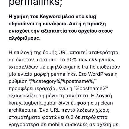
permalinks;
Η χρήση του Keyword μέσα στο slug
εδραιώνει τη συνάφεια. Αυτή η πρακξη
ενισχύει την αξιοπιστία του αρχείου στους
αλγόριθμους.
Η επιλογή της δομής URL απαιτεί σταθερότητα
σε όλο τον ιστότοπο. Το 90% των ελληνικών
ιστοσελίδων με υψηλό organic traffic υιοθετούν
μία ενιαία μορφή permalinks. Στο WordPress η
ρύθμιση “/%category%/%postname%/”
προσφέρει ιεραρχία, ενώ η “%postname%”
εξασφαλίζει τη μέγιστη απλότητα. Η λογική
koray_tugberk_gubür δίνει έμφαση στη clean
architecture. Ένα URL πεντά λέξεων χωρίς
σταματήματα φορτώνει 0.3 δευτερόλεπτα
γρηγορότερα σε mobile συσκευές σε σχέση με