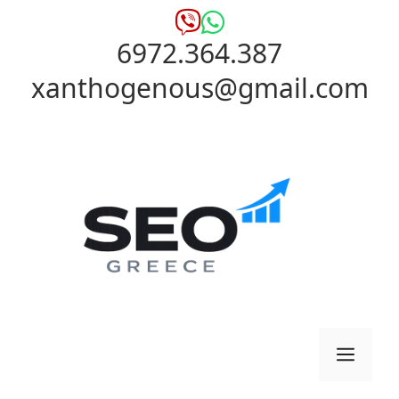
Μετάβαση
σε
6972.364.387
περιεχόμενο
xanthogenous@gmail.com
Μενο