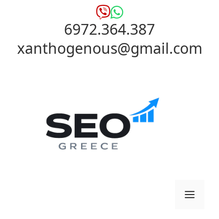
Μετάβαση
σε
6972.364.387
περιεχόμενο
xanthogenous@gmail.com
Μενο