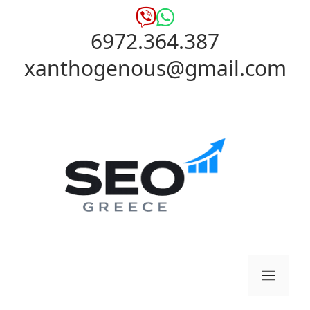
Μετάβαση
σε
6972.364.387
περιεχόμενο
xanthogenous@gmail.com
Μενο