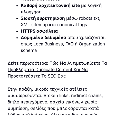
Καθαρή αρχιτεκτονική site
με λογική
πλοήγηση
Σωστή ευρετηρίαση
μέσω robots.txt,
XML sitemap και canonical tags
HTTPS ασφάλεια
Δομημένα δεδομένα
όπου χρειάζονται,
όπως LocalBusiness, FAQ ή Organization
schema
Δείτε περισσότερα:
Πώς Να Αντιμετωπίσετε Τα
Προβλήματα Duplicate Content Και Να
Προστατεύσετε Το SEO Σας
Στην πράξη, μικρές τεχνικές ατέλειες
συσσωρεύονται. Broken links, redirect chains,
διπλό περιεχόμενο, αρχεία εικόνων χωρίς
συμπίεση, σελίδες που μπλοκάρονται κατά
λάθος από indexing, όλα αυτά δημιουργούν