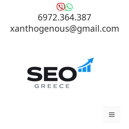
Μετάβαση
σε
6972.364.387
περιεχόμενο
xanthogenous@gmail.com
Μενο