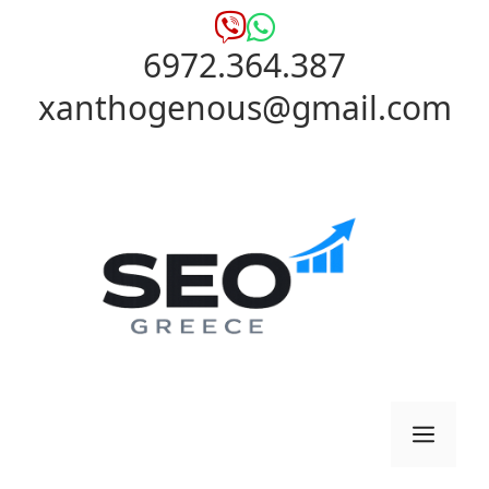
Μετάβαση
σε
6972.364.387
περιεχόμενο
xanthogenous@gmail.com
Μενο