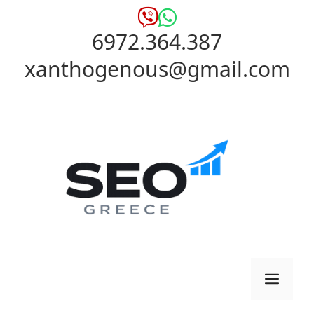
Μετάβαση
σε
6972.364.387
περιεχόμενο
xanthogenous@gmail.com
Μενο