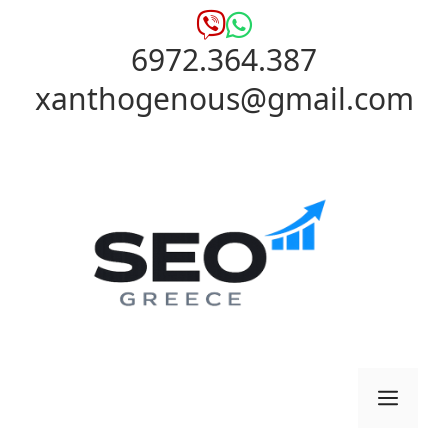
Μετάβαση
σε
6972.364.387
περιεχόμενο
xanthogenous@gmail.com
Μενο