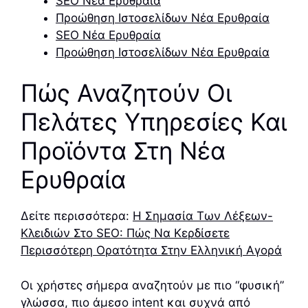
SEO Νέα Ερυθραία
Προώθηση Ιστοσελίδων Νέα Ερυθραία
SEO Νέα Ερυθραία
Προώθηση Ιστοσελίδων Νέα Ερυθραία
Πώς Αναζητούν Οι
Πελάτες Υπηρεσίες Και
Προϊόντα Στη Νέα
Ερυθραία
Δείτε περισσότερα:
Η Σημασία Των Λέξεων-
Κλειδιών Στο SEO: Πώς Να Κερδίσετε
Περισσότερη Ορατότητα Στην Ελληνική Αγορά
Οι χρήστες σήμερα αναζητούν με πιο “φυσική”
γλώσσα, πιο άμεσο intent και συχνά από