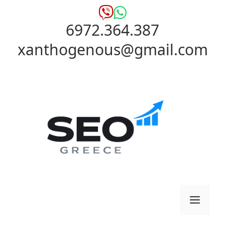
Μετάβαση
σε
6972.364.387
περιεχόμενο
xanthogenous@gmail.com
Μενο