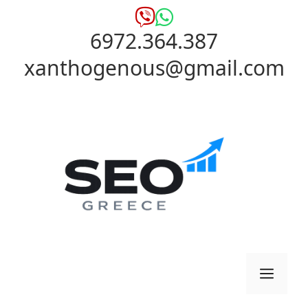
Μετάβαση
σε
6972.364.387
περιεχόμενο
xanthogenous@gmail.com
Μενο