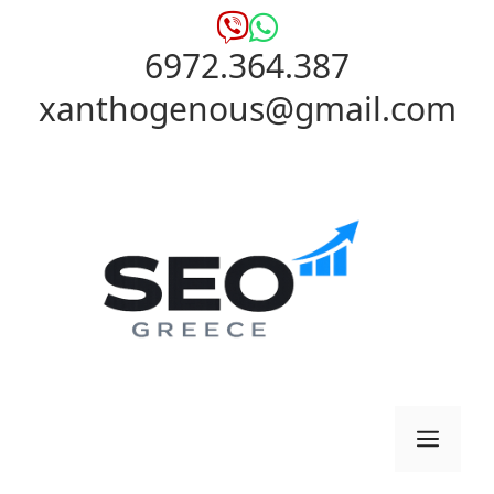
Μετάβαση
σε
6972.364.387
περιεχόμενο
xanthogenous@gmail.com
Μενο