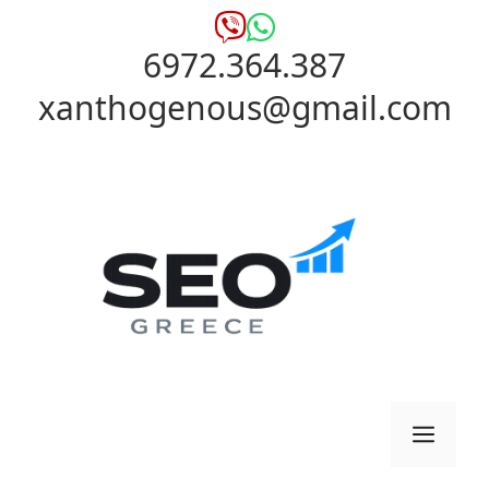
Μετάβαση
σε
6972.364.387
περιεχόμενο
xanthogenous@gmail.com
Μενο