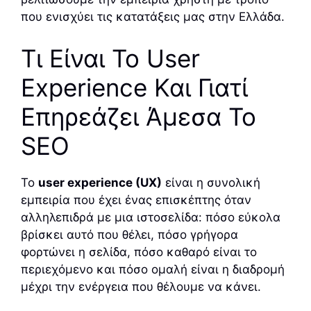
που ενισχύει τις κατατάξεις μας στην Ελλάδα.
Τι Είναι Το User
Experience Και Γιατί
Επηρεάζει Άμεσα Το
SEO
Το
user experience (UX)
είναι η συνολική
εμπειρία που έχει ένας επισκέπτης όταν
αλληλεπιδρά με μια ιστοσελίδα: πόσο εύκολα
βρίσκει αυτό που θέλει, πόσο γρήγορα
φορτώνει η σελίδα, πόσο καθαρό είναι το
περιεχόμενο και πόσο ομαλή είναι η διαδρομή
μέχρι την ενέργεια που θέλουμε να κάνει.