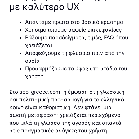
με καλύτερο UX
Απαντάμε πρώτα στο βασικό ερώτημα
Χρησιμοποιούμε σαφείς επικεφαλίδες
Βάζουμε παραδείγματα, τιμές, FAQ όπου
χρειάζεται
Αποφεύγουμε τη φλυαρία πριν από την
ουσία
Προσαρμόζουμε το ύφος στο στάδιο του
χρήστη
Στο
seo-greece.com
, η έμφαση στη γλωσσική
και πολιτισμική προσαρμογή για το ελληνικό
κοινό είναι καθοριστική. Δεν φτάνει μια
σωστή μετάφραση· χρειάζεται περιεχόμενο
που μιλά τη γλώσσα της αγοράς και απαντά
στις πραγματικές ανάγκες του χρήστη.