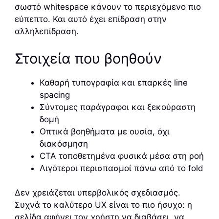
σωστό whitespace κάνουν το περιεχόμενο πιο
εύπεπτο. Και αυτό έχει επίδραση στην
αλληλεπίδραση.
Στοιχεία που βοηθούν
Καθαρή τυπογραφία και επαρκές line
spacing
Σύντομες παράγραφοι και ξεκούραστη
δομή
Οπτικά βοηθήματα με ουσία, όχι
διακόσμηση
CTA τοποθετημένα φυσικά μέσα στη ροή
Λιγότεροι περισπασμοί πάνω από το fold
Δεν χρειάζεται υπερβολικός σχεδιασμός.
Συχνά το καλύτερο UX είναι το πιο ήσυχο: η
σελίδα αφήνει τον χρήστη να διαβάσει, να