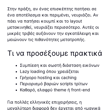
Στην πράξη, αν ένας επισκέπτης πατήσει σε
ένα αποτέλεσμα και περιμένει, νευριάζει. Αν
πάει να πατήσει κουμπί και το layout
μετακινηθεί, νευριάζει περισσότερο. Αυτές οι
μικρές τριβές αυξάνουν την εγκατάλειψη και
μειώνουν τις πιθανότητες μετατροπής.
Τι να προσέξουμε πρακτικά
Συμπίεση και σωστή διάσταση εικόνων
Lazy loading όπου χρειάζεται
Γρήγορο hosting και caching
Περιορισμό βαριών scripts τρίτων
Καθαρό, ελαφρύ theme ή front-end
Για πολλές ελληνικές επιχειρήσεις, η
μεγαλύτερη διαφορά δεν έρχεται από «μαγικά