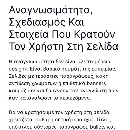
Αναγνωσιμότητα,
Σχεδιασμός Και
Στοιχεία Που Κρατούν
Τον Χρήστη Στη Σελίδα
Η αναγνωσιμότητα δεν είναι «λεπτομέρεια
design». Είναι βασικό κομμάτι της εμπειρίας.
Σελίδες με τεράστιες παραγράφους, κακή
αντίθεση χρωμάτων ή επιθετικά banners
κουράζουν και διώχνουν τον αναγνώστη πριν
καν καταναλώσει το περιεχόμενο.
Για να κρατήσουμε τον χρήστη στη σελίδα,
χρειάζεται καθαρή οπτική ιεραρχία. Τίτλοι,
υπότιτλοι, σύντομες παράγραφοι, bullets και