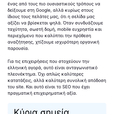
ένας από τους πιο ουσιαστικούς τρόπους να
δείξουμε στη Google, αλλά κυρίως στους
ίδιους τους πελάτες μας, ότι η σελίδα μας
αξίζει να βρίσκεται ψηλά. Όταν συνδυάζουμε
ταχύτητα, σωστή δομή, mobile ευχρηστία και
περιεχόμενο που καλύπτει την πρόθεση
αναζήτησης, χτίζουμε ισχυρότερη οργανική
παρουσία.
Για τις επιχειρήσεις που στοχεύουν την
ελληνική αγορά, αυτό είναι ανταγωνιστικό
πλεονέκτημα. Όχι απλώς καλύτερες
κατατάξεις, αλλά καλύτερη συνολική απόδοση
του site. Και αυτό είναι το SEO που έχει
πραγματική επιχειρηματική αξία.
Κύρια σημεία