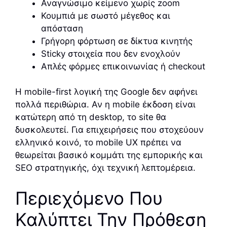
Αναγνώσιμο κείμενο χωρίς zoom
Κουμπιά με σωστό μέγεθος και
απόσταση
Γρήγορη φόρτωση σε δίκτυα κινητής
Sticky στοιχεία που δεν ενοχλούν
Απλές φόρμες επικοινωνίας ή checkout
Η mobile-first λογική της Google δεν αφήνει
πολλά περιθώρια. Αν η mobile έκδοση είναι
κατώτερη από τη desktop, το site θα
δυσκολευτεί. Για επιχειρήσεις που στοχεύουν
ελληνικό κοινό, το mobile UX πρέπει να
θεωρείται βασικό κομμάτι της εμπορικής και
SEO στρατηγικής, όχι τεχνική λεπτομέρεια.
Περιεχόμενο Που
Καλύπτει Την Πρόθεση