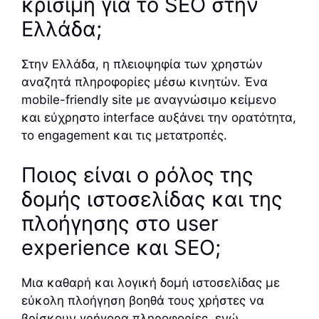
κρίσιμη για το SEO στην
Ελλάδα;
Στην Ελλάδα, η πλειοψηφία των χρηστών
αναζητά πληροφορίες μέσω κινητών. Ένα
mobile-friendly site με αναγνώσιμο κείμενο
και εύχρηστο interface αυξάνει την ορατότητα,
το engagement και τις μετατροπές.
Ποιος είναι ο ρόλος της
δομής ιστοσελίδας και της
πλοήγησης στο user
experience και SEO;
Μια καθαρή και λογική δομή ιστοσελίδας με
εύκολη πλοήγηση βοηθά τους χρήστες να
βρίσκουν γρήγορα πληροφορίες, ενώ