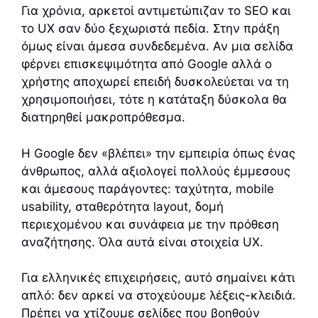
Για χρόνια, αρκετοί αντιμετώπιζαν το SEO και
το UX σαν δύο ξεχωριστά πεδία. Στην πράξη
όμως είναι άμεσα συνδεδεμένα. Αν μια σελίδα
φέρνει επισκεψιμότητα από Google αλλά ο
χρήστης αποχωρεί επειδή δυσκολεύεται να τη
χρησιμοποιήσει, τότε η κατάταξη δύσκολα θα
διατηρηθεί μακροπρόθεσμα.
Η Google δεν «βλέπει» την εμπειρία όπως ένας
άνθρωπος, αλλά αξιολογεί πολλούς έμμεσους
και άμεσους παράγοντες: ταχύτητα, mobile
usability, σταθερότητα layout, δομή
περιεχομένου και συνάφεια με την πρόθεση
αναζήτησης. Όλα αυτά είναι στοιχεία UX.
Για ελληνικές επιχειρήσεις, αυτό σημαίνει κάτι
απλό: δεν αρκεί να στοχεύουμε λέξεις-κλειδιά.
Πρέπει να χτίζουμε σελίδες που βοηθούν