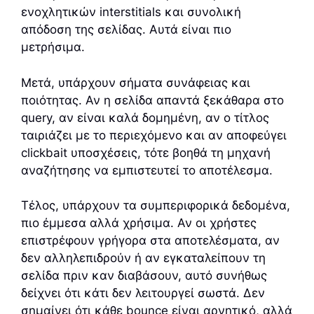
ενοχλητικών interstitials και συνολική
απόδοση της σελίδας. Αυτά είναι πιο
μετρήσιμα.
Μετά, υπάρχουν σήματα συνάφειας και
ποιότητας. Αν η σελίδα απαντά ξεκάθαρα στο
query, αν είναι καλά δομημένη, αν ο τίτλος
ταιριάζει με το περιεχόμενο και αν αποφεύγει
clickbait υποσχέσεις, τότε βοηθά τη μηχανή
αναζήτησης να εμπιστευτεί το αποτέλεσμα.
Τέλος, υπάρχουν τα συμπεριφορικά δεδομένα,
πιο έμμεσα αλλά χρήσιμα. Αν οι χρήστες
επιστρέφουν γρήγορα στα αποτελέσματα, αν
δεν αλληλεπιδρούν ή αν εγκαταλείπουν τη
σελίδα πριν καν διαβάσουν, αυτό συνήθως
δείχνει ότι κάτι δεν λειτουργεί σωστά. Δεν
σημαίνει ότι κάθε bounce είναι αρνητικό, αλλά