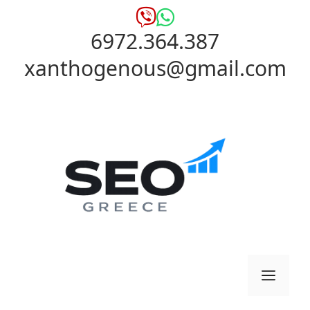
Μετάβαση
σε
6972.364.387
περιεχόμενο
xanthogenous@gmail.com
Μενο