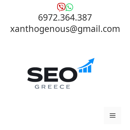
Μετάβαση
σε
6972.364.387
περιεχόμενο
xanthogenous@gmail.com
Μενο