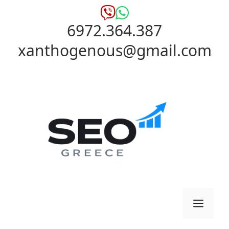
Μετάβαση
σε
6972.364.387
περιεχόμενο
xanthogenous@gmail.com
Μενο