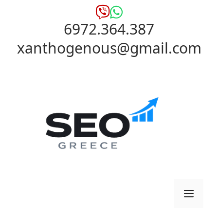
Μετάβαση
σε
6972.364.387
περιεχόμενο
xanthogenous@gmail.com
Μενο