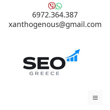
Μετάβαση
σε
6972.364.387
περιεχόμενο
xanthogenous@gmail.com
Μενο