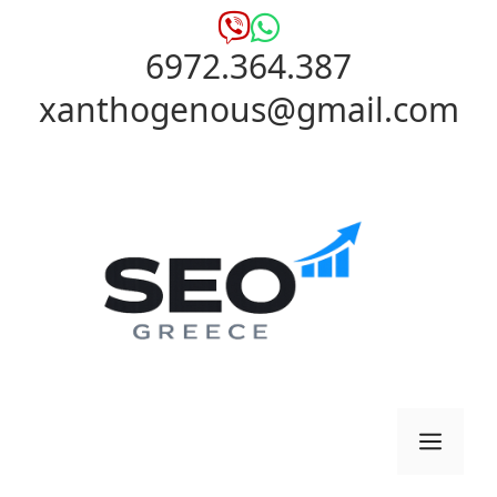
Μετάβαση
σε
6972.364.387
περιεχόμενο
xanthogenous@gmail.com
Μενο