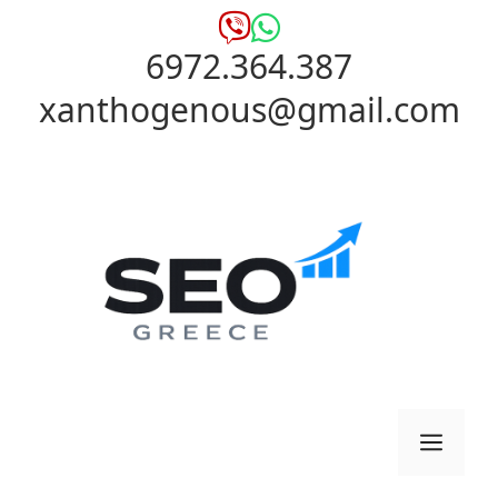
Μετάβαση
σε
6972.364.387
περιεχόμενο
xanthogenous@gmail.com
Μενο